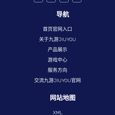
导航
首页官网入口
关于九游JIUYOU
产品展示
游戏中心
服务方向
交流九游JIUYOU官网
网站地图
XML