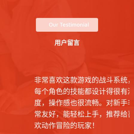
Our Testimonial
用户留言
非常喜欢这款游戏的战斗系统，
每个角色的技能都设计得很有深
度，操作感也很流畅。对新手非
常友好，能轻松上手，推荐给喜
欢动作冒险的玩家！