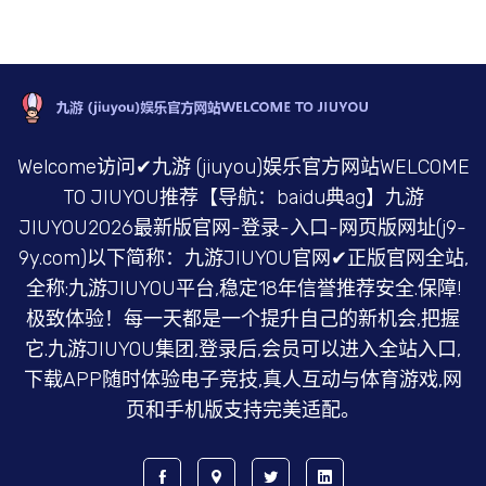
Welcome访问✔九游 (jiuyou)娱乐官方网站WELCOME
TO JIUYOU推荐【导航：baidu典ag】九游
JIUYOU2026最新版官网-登录-入口-网页版网址(j9-
9y.com)以下简称：九游JIUYOU官网✔正版官网全站,
全称:九游JIUYOU平台,稳定18年信誉推荐安全.保障!
极致体验！每一天都是一个提升自己的新机会,把握
它.九游JIUYOU集团,登录后,会员可以进入全站入口,
下载APP随时体验电子竞技,真人互动与体育游戏,网
页和手机版支持完美适配。