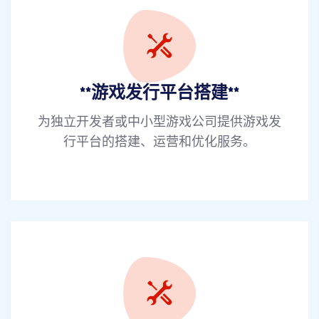
**游戏发行平台搭建**
为独立开发者或中小型游戏公司提供游戏发
行平台的搭建、运营和优化服务。