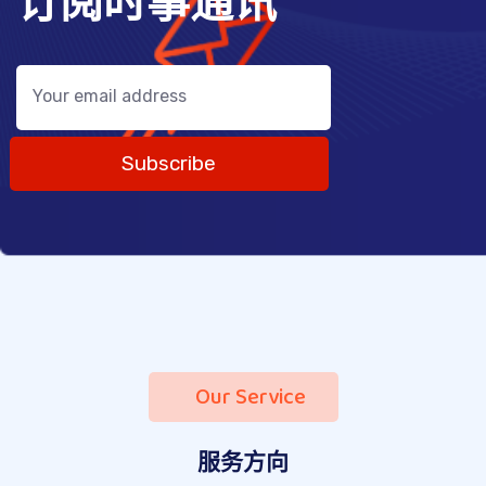
订阅时事通讯
Subscribe
Our Service
服务方向