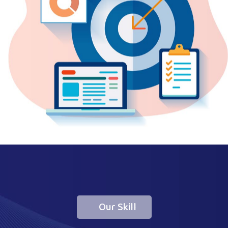
Our Skill