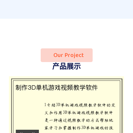
Our Project
产品展示