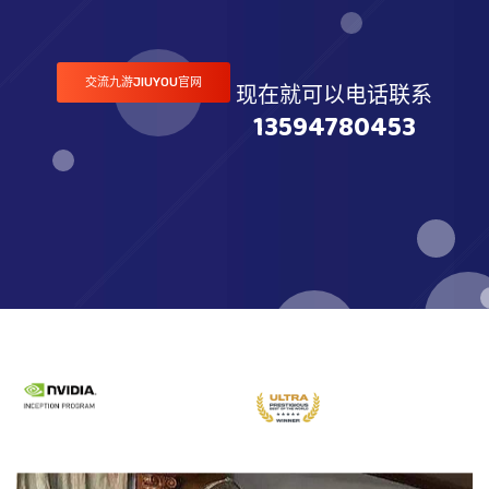
交流九游JIUYOU官网
现在就可以电话联系
13594780453