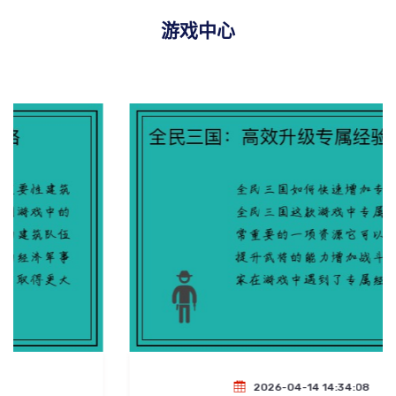
游戏中心
2026-04-14 14:34:08