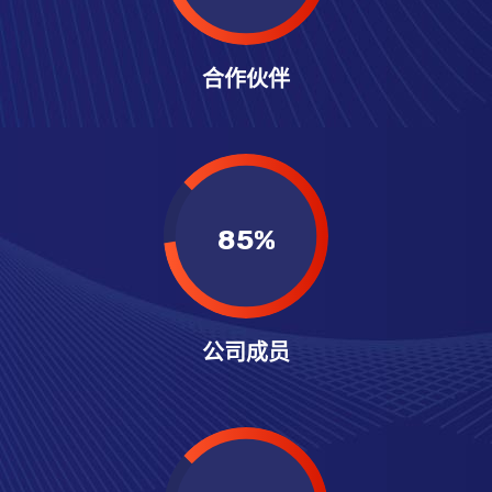
合作伙伴
0.85%
公司成员