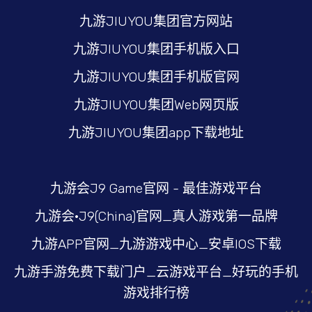
九游JIUYOU集团官方网站
九游JIUYOU集团手机版入口
九游JIUYOU集团手机版官网
九游JIUYOU集团Web网页版
九游JIUYOU集团app下载地址
九游会J9 Game官网 - 最佳游戏平台
九游会·J9(China)官网_真人游戏第一品牌
九游APP官网_九游游戏中心_安卓IOS下载
九游手游免费下载门户_云游戏平台_好玩的手机
游戏排行榜