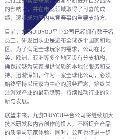
竞行业的紧密联系，迅游不断提升自身品牌
的影响力，并在电竞领域取得了可喜的成
绩，逐步成为国内电竞赛事的重要支持方。
目前，
九游JIUYOU平台
公司已经拥有数千名
员工，研发团队更是遍布全球多个国家和地
区。为了满足全球玩家的需求，公司在北
美、欧洲、亚洲等多个地区设有分支机构，
确保能够为玩家提供优质的本地化服务和支
持。迅游深知，作为一家全球化公司，必须
始终坚持以玩家为中心的服务理念，始终关
注游戏产业的最新趋势，持续推动行业的创
新与发展。
展望未来，
九游JIUYOU平台
公司将继续加大
技术研发和内容创作的投入，不断提升产品
的质量与玩家体验。同时，公司也将进一步